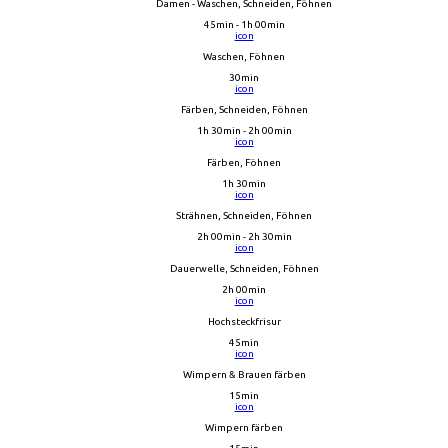
Damen - Waschen, Schneiden, Föhnen
45min - 1h 00min
icon
Waschen, Föhnen
30min
icon
Färben, Schneiden, Föhnen
1h 30min - 2h 00min
icon
Färben, Föhnen
1h 30min
icon
Strähnen, Schneiden, Föhnen
2h 00min - 2h 30min
icon
Dauerwelle, Schneiden, Föhnen
2h 00min
icon
Hochsteckfrisur
45min
icon
Wimpern & Brauen färben
15min
icon
Wimpern färben