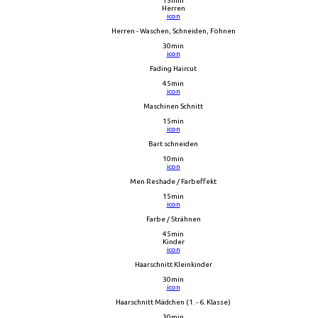
15min
Herren
icon
Herren - Waschen, Schneiden, Föhnen
30min
icon
Fading Haircut
45min
icon
Maschinen Schnitt
15min
icon
Bart schneiden
10min
icon
Men Reshade / Farbeffekt
15min
icon
Farbe / Strähnen
45min
Kinder
icon
Haarschnitt Kleinkinder
30min
icon
Haarschnitt Mädchen (1. - 6. Klasse)
30min